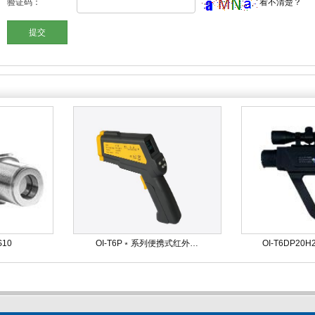
验证码：
看不清楚？
10
OI-T6P﹡系列便携式红外…
OI-T6DP2