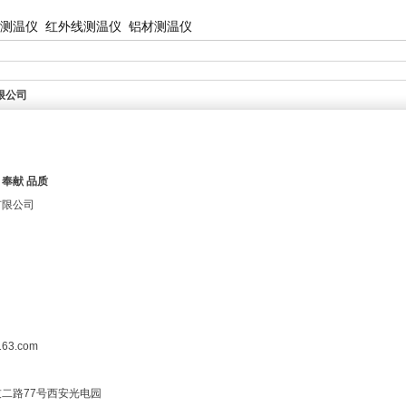
测温仪
红外线测温仪
铝材测温仪
限公司
 奉献 品质
有限公司
63.com
二路77号西安光电园