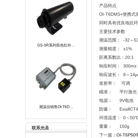
产品特点
OI-T6DMS+
便携式
同时具有优良地抗环
主要技术参数
测温范围：
-32
～
5
GS-SR系列双色红外…
测量精度： ±1%
距离系数比：20:1
响应时间： 300ms
响应波长： 8～14μ
发射率： 可调
瞄准： 平行激光
电源： 9V电池
测温仪销售OI-T6D…
防爆： ExiaⅡCT
环境温度： 0～
5
0
重量： 150g
联系光圣
下一篇：
OI-T6P