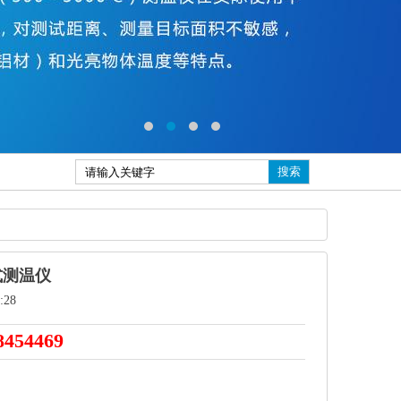
搜索
携式测温仪
:28
8454469