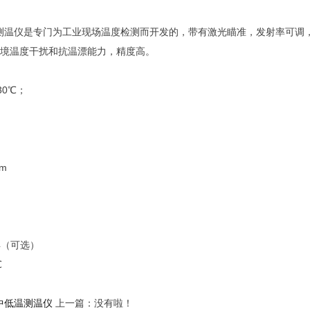
测温仪是专门为工业现场温度检测而开发的，带有激光瞄准，发射率可调，
境温度干扰和抗温漂能力，精度高。
3
0℃；
m
4（可选）
℃
50中低温测温仪
上一篇：没有啦！